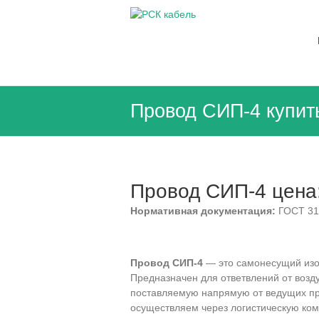
Перейти
к
РСК
содержимому
кабель
Кабельная
продукция
в
Провод СИП-4 купит
СПб
и
ЛО
от
дистрибьютора
Провод СИП-4 цена
заводов
Чувашкабель
Нормативная документация:
ГОСТ 319
НКЗ
Электрокабельа
а
Провод СИП-4
— это самонесущий изо
Предназначен для ответвлений от возд
поставляемую напрямую от ведущих про
осуществляем через логистическую ком