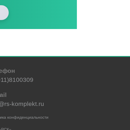
ефон
911)8100309
ail
@rs-komplekt.ru
ика конфиденциальности
«РСК»