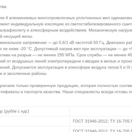
тва:
 или 4 алюминиевых многопроволочных уплотненных жил одинаковог
меет индивидуальную изоляцию из светостабилизированного сшито
ультрафиолету и атмосферным воздействиям. Механическую нагруз
ой несущей жилы.
оминальное напряжение — до 0,6/1 кВ частотой 50 Гц. Диапазон раб
 не ниже -20 °С. Допустимый нагрев жил при эксплуатации — до +
плава на разрыв — не менее 295 МПа. Срок службы — не менее 40 
ний от воздушных линий электропередачи к вводам в жилые и прои
ний. Допускается эксплуатация в атмосфере воздуха типов II и II
е и засоленные районы.
длагаем только проверенную продукцию, которая полностью соотве
ртификаты и паспорта качества. Наши специалисты всегда готовы 
с (руб/м с ндс)
ГОСТ 31946-2012; ТУ 16-705.
ГОСТ 31946-2012; ТУ 16-705.