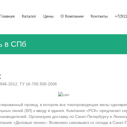
Главная
Каталог
Цены
О Компании
Контакты
+7(91
ь в СПб
:
46-2012, ТУ 16-705.500-2006
лированный провод, в котором все токопроводящие жилы одновр
ушных линий (ВЛ) к вводу в здания. Компания «РСК» предлагает 
изводителей. Организуем доставку по Санкт-Петербургу и Ленингр
панию «Деловые линии». Возможен самовывоз со склада в Санкт-П