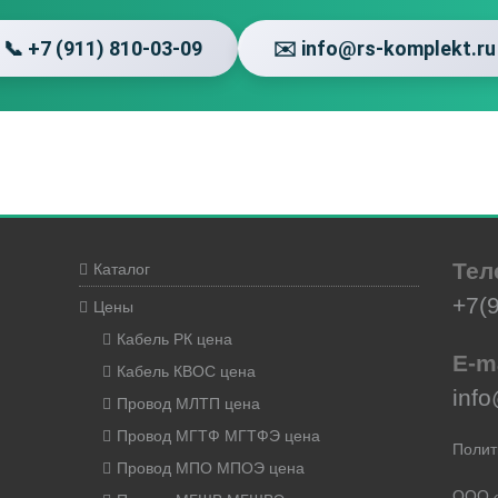
📞 +7 (911) 810-03-09
✉️ info@rs-komplekt.ru
Тел
Каталог
+7(
Цены
Кабель РК цена
E-m
Кабель КВОС цена
info
Провод МЛТП цена
Провод МГТФ МГТФЭ цена
Полит
Провод МПО МПОЭ цена
ООО 