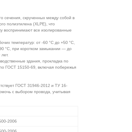
о сечения, скрученных между собой в
го полиэтилена (XLPE), что
ку воспринимают все изолированные
очих температур: от -60 °С до +50 °С,
90 °С, при коротком замыкании — до
лет.
зводственные здания, прокладка по
I по ГОСТ 15150-69, включая побережья
тствует ГОСТ 31946-2012 и ТУ 16-
помочь с выбором провода, учитывая
500-2006
500-2006