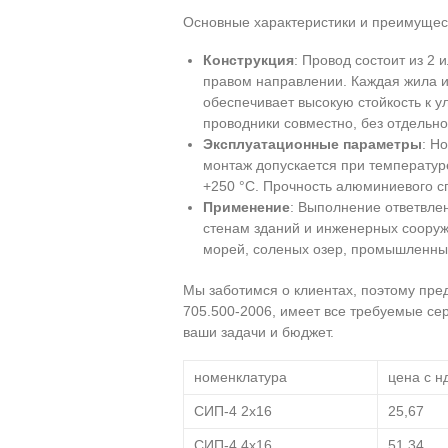
Основные характеристики и преимущес
Конструкция
: Провод состоит из 2
правом направлении. Каждая жила и
обеспечивает высокую стойкость к 
проводники совместно, без отдельн
Эксплуатационные параметры
: Н
монтаж допускается при температуре
+250 °С. Прочность алюминиевого с
Применение
: Выполнение ответвле
стенам зданий и инженерных сооруже
морей, соленых озер, промышленны
Мы заботимся о клиентах, поэтому пре
705.500-2006, имеет все требуемые се
ваши задачи и бюджет.
номенклатура
цена с нд
СИП-4 2х16
25,67
СИП-4 4х16
51,34