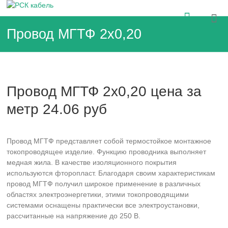
Перейти
РСК
к
содержимому
Провод МГТФ 2х0,20
кабель
Кабельная
продукция
в
СПб
Провод МГТФ 2х0,20 цена за
и
ЛО
метр 24.06 руб
от
дистрибьютора
заводов
Провод МГТФ представляет собой термостойкое монтажное
Чувашкабель
НКЗ
токопроводящее изделие. Функцию проводника выполняет
Электрокабельа
медная жила. В качестве изоляционного покрытия
а
используются фторопласт. Благодаря своим характеристикам
провод МГТФ получил широкое применение в различных
областях электроэнергетики, этими токопроводящими
системами оснащены практически все электроустановки,
рассчитанные на напряжение до 250 В.