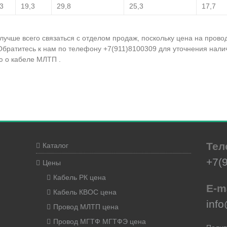
3
19,3
29,8
25,3
17,7
учше всего связаться с отделом продаж, поскольку цена на прово
Обратитесь к нам по телефону +7(911)8100309 для уточнения нали
 о кабеле МЛТП .
Тел
Каталог
+7(
Цены
Кабель РК цена
E-m
Кабель КВОС цена
info
Провод МЛТП цена
Провод МГТФ МГТФЭ цена