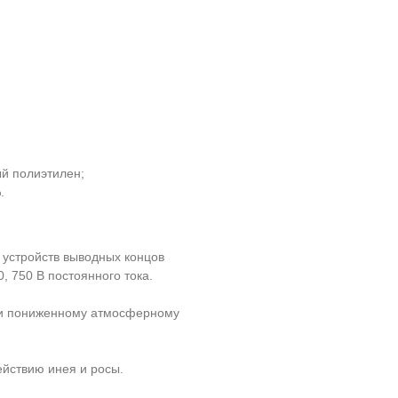
й полиэтилен;
.
 устройств выводных концов
, 750 В постоянного тока.
у и пониженному атмосферному
ействию инея и росы.