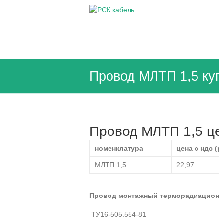
Перейти
к
РСК
содержимому
кабель
Кабельная
продукция
в
Провод МЛТП 1,5 ку
СПб
и
ЛО
от
дистрибьютора
Провод МЛТП 1,5 це
заводов
Чувашкабель
номенклатура
цена с ндс (
НКЗ
Электрокабельа
МЛТП 1,5
22,97
а
Провод монтажный терморадиацион
ТУ16-505.554-81