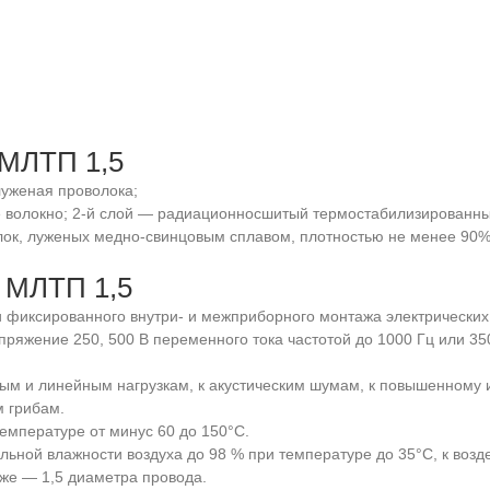
 МЛТП 1,5
уженая проволока;
 волокно; 2-й слой — радиационносшитый термостабилизированны
ок, луженых медно-свинцовым сплавом, плотностью не менее 90%
 МЛТП 1,5
 фиксированного внутри- и межприборного монтажа электрических
яжение 250, 500 В переменного тока частотой до 1000 Гц или 350
ным и линейным нагрузкам, к акустическим шумам, к повышенном
м грибам.
емпературе от минус 60 до 150°С.
льной влажности воздуха до 98 % при температуре до 35°С, к возд
же — 1,5 диаметра провода.