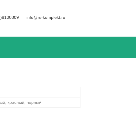
1)8100309
info@rs-komplekt.ru
ный, красный, черный