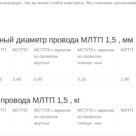
анизация, так же может пойти навстречу. Мы поможем организоват
ый диаметр провода МЛТП 1,5 , мм
ТП
МСТПЛ
МСТПЭ с экраном
МСТПЭ с экраном
МЛТП
из проволок
из проволок
круглых
плюще- ных
0
3,48
3,40
3,14
2,90
провода МЛТП 1,5 , кг
ТП
МСТПЛ
МСТПЭ с экраном
МСТПЭ с экраном
МЛТП
из проволок
из проволок
круглых
плюще- ных