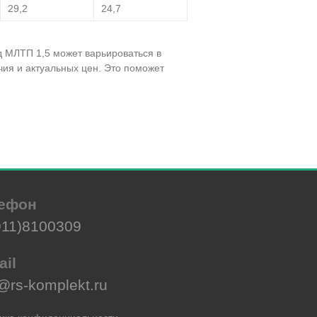
29,2
24,7
д МЛТП 1,5 может варьироваться в
чия и актуальных цен. Это поможет
ефон
911)8100309
ail
@rs-komplekt.ru