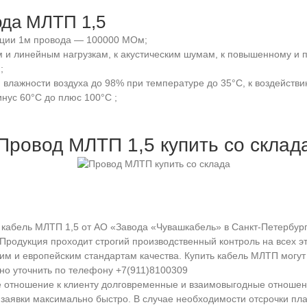
ода МЛТП 1,5
яции 1м провода — 100000 МОм;
м и линейным нагрузкам, к акустическим шумам, к повышенному 
;
 влажности воздуха до 98% при температуре до 35°С, к воздействи
нус 60°С до плюс 100°С ;
Провод МЛТП 1,5 купить со склад
кабель МЛТП 1,5 от АО «Завода «Чувашкабель» в Санкт-Петербурге
Продукция проходит строгий производственный контроль на всех эт
ким и европейским стандартам качества. Купить кабель МЛТП могу
но уточнить по телефону +7(911)8100309
ое отношение к клиенту долговременные и взаимовыгодные отношен
заявки максимально быстро. В случае необходимости отсрочки пл